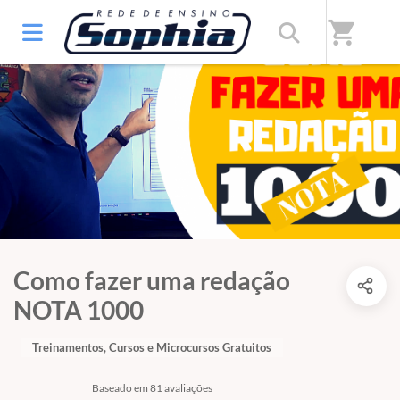
shopping_cart
Como fazer uma redação
NOTA 1000
Treinamentos, Cursos e Microcursos Gratuitos
Baseado em 81 avaliações